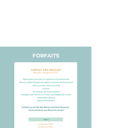
UNIQUE
Semaine
33
et Week-
€
end
FORFAITS