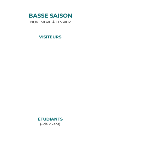
BASSE SAISON
NOVEMBRE À FEVRIER
VISITEURS
TARIF
UNIQUE
Semaine et
Week-end
45
€
ÉTUDIANTS
(- de 25 ans)
TARIF