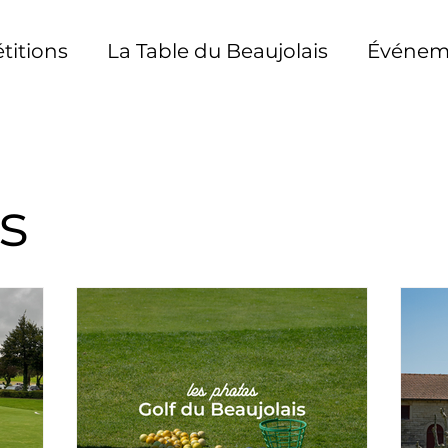
itions
La Table du Beaujolais
Événeme
s