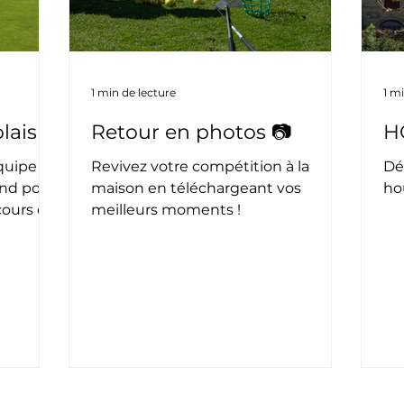
1 min de lecture
1 m
lais
Retour en photos 📷
H
équipe du
Revivez votre compétition à la
Dé
end pour
maison en téléchargeant vos
hou
cours et
meilleurs moments !