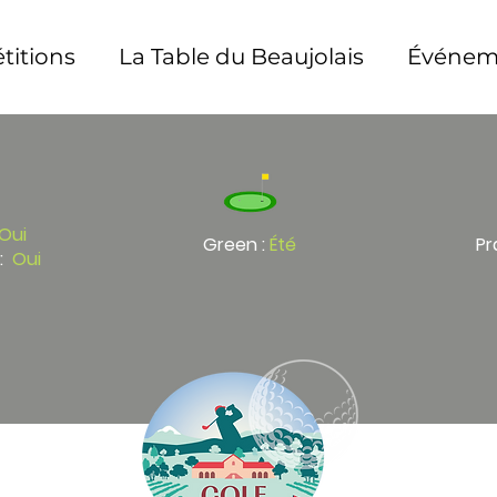
itions
La Table du Beaujolais
Événeme
Oui
Green :
Été
Pr
:
Oui