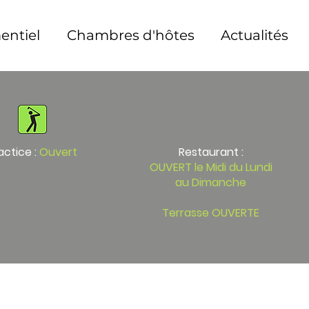
ntiel
Chambres d'hôtes
Actualités
actice :
Ouvert
Restaurant :
OUVERT le Midi du Lundi
au Dimanche​
Terrasse
OUVERTE