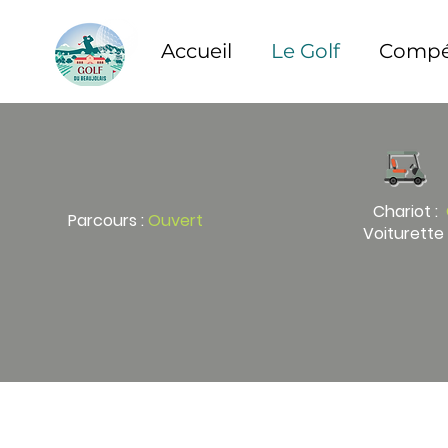
Accueil
Le Golf
Compét
Chariot :
Parcours :
O
uvert
Voiturette 