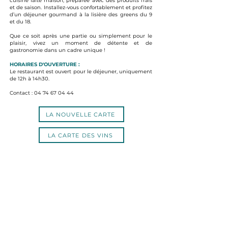
cuisine faite maison, préparée avec des produits frais
et de saison. Installez-vous confortablement et profitez
d’un déjeuner gourmand à la lisière des greens du 9
et du 18.
Que ce soit après une partie ou simplement pour le
plaisir, vivez un moment de détente et de
gastronomie dans un cadre unique !
HORAIRES D'OUVERTURE :
Le restaurant est ouvert pour le déjeuner, uniquement
de 12h à 14h30.
Contact :
04 74 67 04 44
LA NOUVELLE CARTE
LA CARTE DES VINS
Rue du Chiel, 69480 LUCENAY
Tél :
04.74.67.04.44​